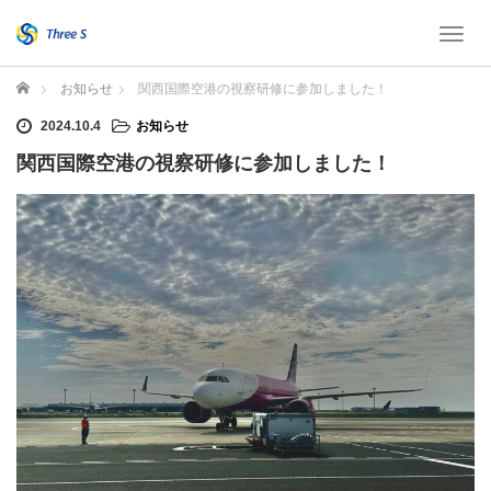
T
o
g
ホーム
お知らせ
関西国際空港の視察研修に参加しました！
g
l
2024.10.4
お知らせ
e
関西国際空港の視察研修に参加しました！
n
a
v
i
g
a
t
i
o
n